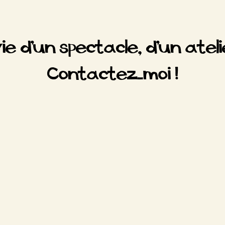
e
d
l
s
I
t
n
ie d'un spectacle, d'un ateli
Contactez-moi !