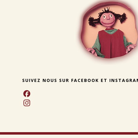
SUIVEZ NOUS SUR FACEBOOK ET INSTAGRA
F
a
I
c
n
e
s