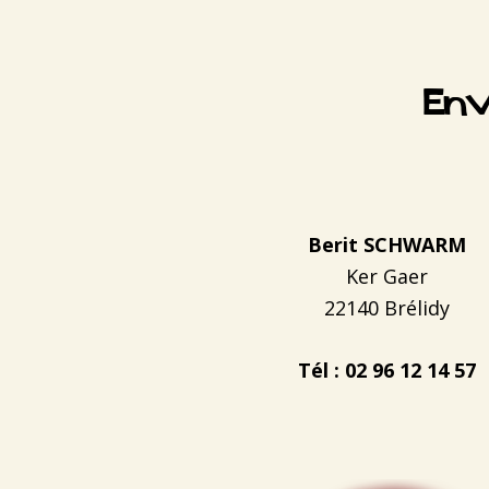
Footer
Env
Berit SCHWARM
Ker Gaer
22140 Brélidy
Tél : 02 96 12 14 57