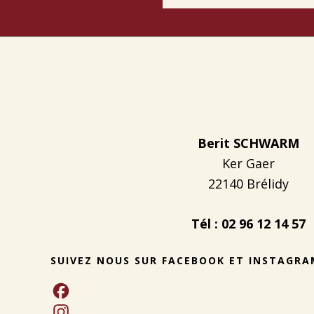
Footer
Berit SCHWARM
Ker Gaer
22140 Brélidy
Tél : 02 96 12 14 57
SUIVEZ NOUS SUR FACEBOOK ET INSTAGRA
F